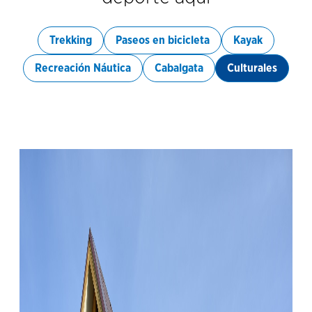
Trekking
Paseos en bicicleta
Kayak
Recreación Náutica
Cabalgata
Culturales