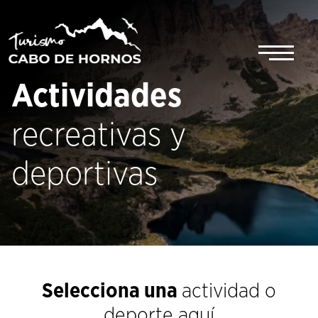
Saltar
al
contenido
Actividades
recreativas y
deportivas
Selecciona una
actividad o
deporte aquí