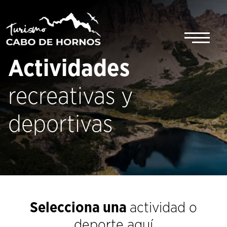
Saltar
al
contenido
Actividades
recreativas y
deportivas
Selecciona una
actividad o
deporte aquí