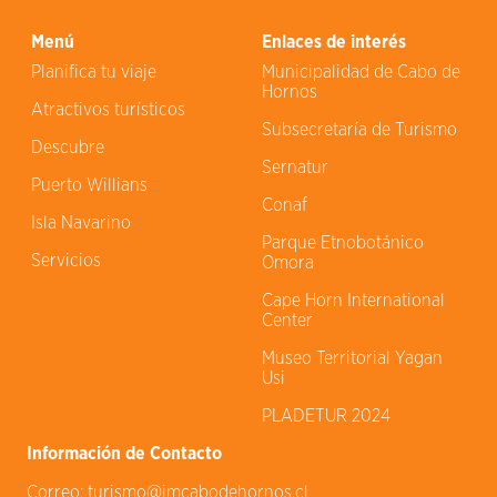
Menú
Enlaces de interés
Planifica tu viaje
Municipalidad de Cabo de
Hornos
Atractivos turísticos
Subsecretaría de Turismo
Descubre
Sernatur
Puerto Willians
Conaf
Isla Navarino
Parque Etnobotánico
Servicios
Omora
Cape Horn International
Center
Museo Territorial Yagan
Usi
PLADETUR 2024
Información de Contacto
Correo:
turismo@imcabodehornos.cl