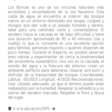
Los Bonces es uno de los rincones naturales más
accesibles y encantadores de la isla Navarino. Esta
caída de agua se encuentra al interior del bosque
nativo, en un entorno dominado por lengas, coigües y
musgos que dan vida a un paisaje húmedo y sereno,
ideal para una caminata corta y contemplativa. El
sendero hacia la cascada es de baja dificultad y tiene
una duración aproximada de 30 a 40 minutos (ida y
vuelta), lo que lo convierte en una excelente opción
para familias, personas mayores o quienes disponen de
poco tiempo. Durante el trayecto, es posible observar
aves nativas y experimentar de cerca la biodiversidad
del ecosistema subantártico. Una vez en la cascada, el
sonido del agua y la frescura del entorno crean un
ambiente perfecto para detenerse, respirar aire puro y
disfrutar de la tranquilidad del bosque. Coordenadas:
Latitud: -55.0503 Longitud: -67.6125 Recomendaciones:
Usar calzado adecuado, ya que el terreno puede estar
resbaladizo por la humedad. Respetar la señalética y no
salirse del sendero marcado. Respetar la flora y fauna
del lugar.
Ir a la ubicación/GPS