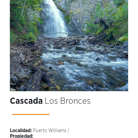
Cascada
Los Bronces
Localidad:
Puerto Williams |
Propiedad: