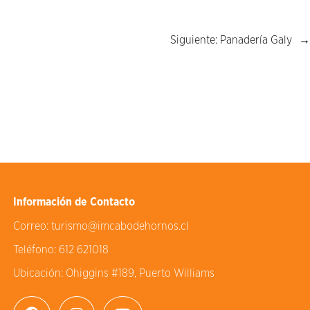
Siguiente:
Panadería Galy
→
Información de Contacto
Correo:
turismo@imcabodehornos.cl
Teléfono:
612 621018
Ubicación:
Ohiggins #189, Puerto Williams