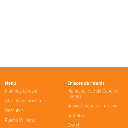
Menú
Enlaces de interés
Planifica tu viaje
Municipalidad de Cabo de
Hornos
Atractivos turísticos
Subsecretaría de Turismo
Descubre
Sernatur
Puerto Willians
Conaf