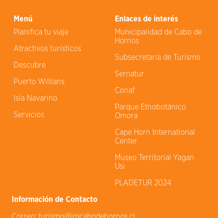
Menú
Enlaces de interés
Planifica tu viaje
Municipalidad de Cabo de
Hornos
Atractivos turísticos
Subsecretaría de Turismo
Descubre
Sernatur
Puerto Willians
Conaf
Isla Navarino
Parque Etnobotánico
Servicios
Omora
Cape Horn International
Center
Museo Territorial Yagan
Usi
PLADETUR 2024
Información de Contacto
Correo:
turismo@imcabodehornos.cl