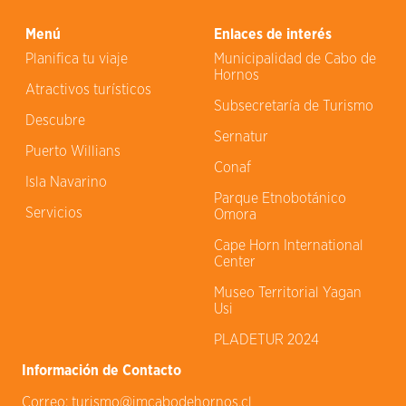
Menú
Enlaces de interés
Planifica tu viaje
Municipalidad de Cabo de
Hornos
Atractivos turísticos
Subsecretaría de Turismo
Descubre
Sernatur
Puerto Willians
Conaf
Isla Navarino
Parque Etnobotánico
Servicios
Omora
Cape Horn International
Center
Museo Territorial Yagan
Usi
PLADETUR 2024
Información de Contacto
Correo:
turismo@imcabodehornos.cl