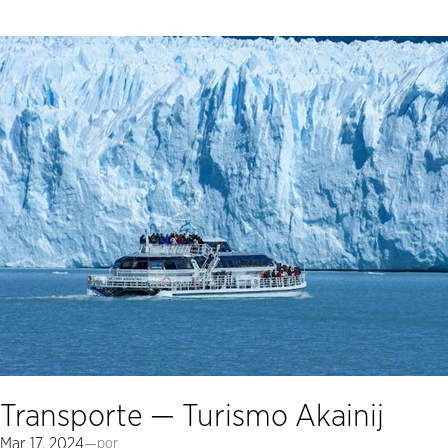
Saltar
al
contenido
Transporte — Turismo Akainij
Mar 17, 2024
—
por