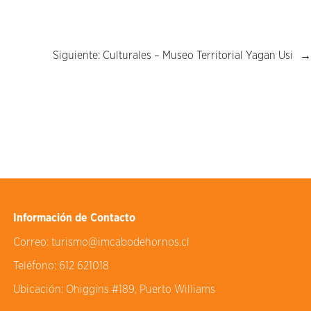
Siguiente:
Culturales – Museo Territorial Yagan Usi
→
Información de Contacto
Correo:
turismo@imcabodehornos.cl
Teléfono:
612 621018
Ubicación:
Ohiggins #189, Puerto Williams