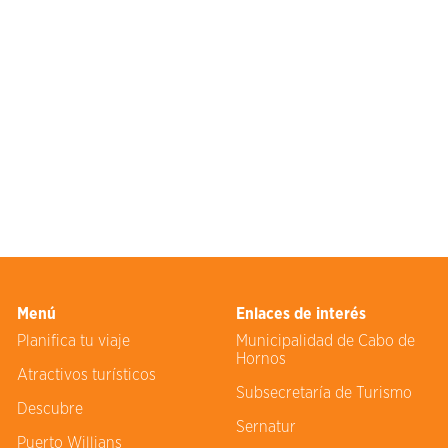
Menú
Enlaces de interés
Planifica tu viaje
Municipalidad de Cabo de
Hornos
Atractivos turísticos
Subsecretaría de Turismo
Descubre
Sernatur
Puerto Willians