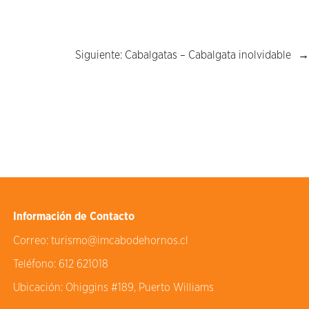
Siguiente:
Cabalgatas – Cabalgata inolvidable
→
Información de Contacto
Correo:
turismo@imcabodehornos.cl
Teléfono:
612 621018
Ubicación:
Ohiggins #189, Puerto Williams