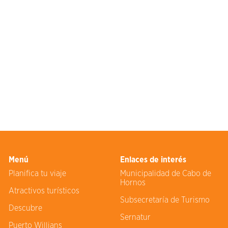
Menú
Enlaces de interés
Planifica tu viaje
Municipalidad de Cabo de
Hornos
Atractivos turísticos
Subsecretaría de Turismo
Descubre
Sernatur
Puerto Willians