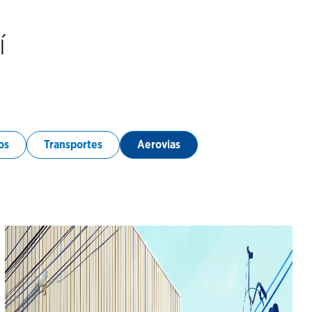
í
os
Transportes
Aerovias