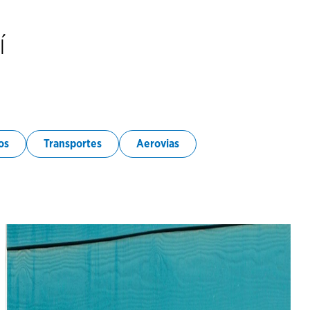
í
os
Transportes
Aerovias