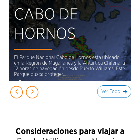
CABO DE
HORNOS
El Parque Nacional Cabo de Hornos está ubicado
en la Región de Magallanes y la Antártica Chilena, a
12 horas de navegación desde Puerto Williams. Este
Parque busca proteger…
Ir a la ubicación/GPS
‹
›
Ver Todo
Consideraciones para viajar a